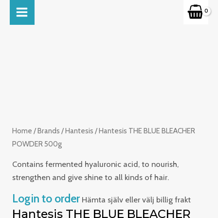
Skip
MAIN
to
MENU
content
Home
/
Brands
/
Hantesis
/ Hantesis THE BLUE BLEACHER
POWDER 500g
Contains fermented hyaluronic acid, to nourish,
strengthen and give shine to all kinds of hair.
Login to order
Hämta själv eller välj billig frakt
Hantesis THE BLUE BLEACHER