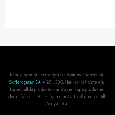
Kära kunder, vi har nu flyttat till vår nya adress på
Sofierogatan 3A
. 41251, GBG. Här kan ni hämta era
förbeställda produkter samt även köpa produkter
direkt från oss. Vi ser fram emot att välkomna er till
vår nya lokal.