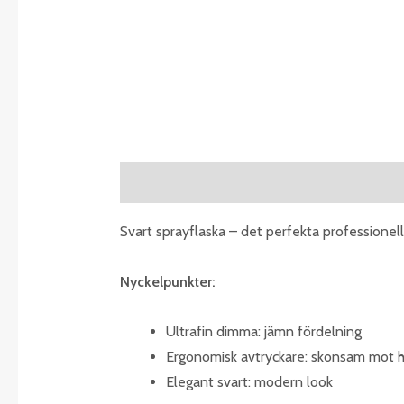
Description
Additional information
R
Svart sprayflaska – det perfekta professionell
Nyckelpunkter:
Ultrafin dimma: jämn fördelning
Ergonomisk avtryckare: skonsam mot
Elegant svart: modern look