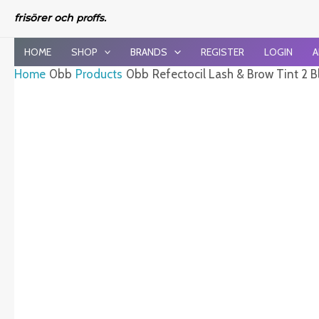
Skip
frisörer och
proffs.
to
content
HOME
SHOP
BRANDS
REGISTER
LOGIN
A
Home
Products
Refectocil Lash & Brow Tint 2 B