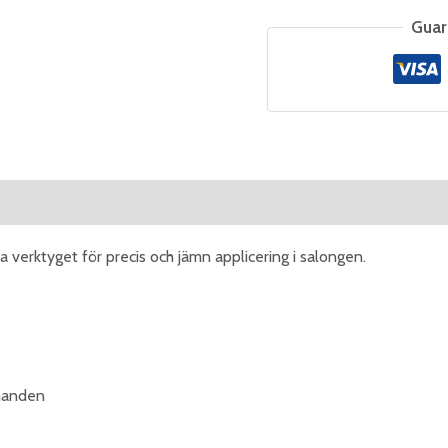
Guar
eviews (0)
a verktyget för precis och jämn applicering i salongen.
 handen