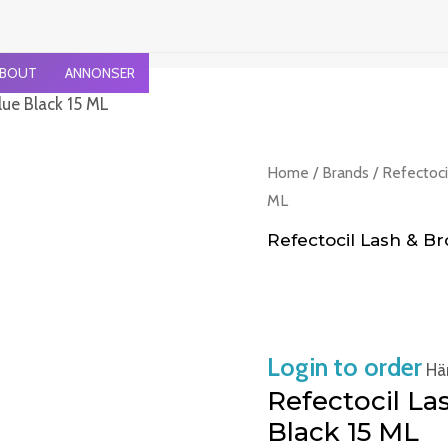
BOUT
ANNONSER
lue Black 15 ML
Home
/
Brands
/
Refectoci
ML
Refectocil Lash & Br
Login to order
Häm
Refectocil La
Black 15 ML