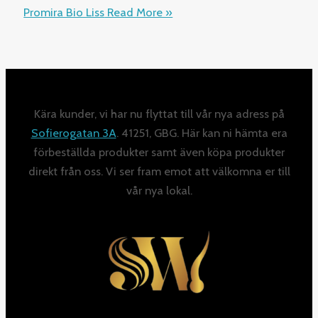
Promira Bio Liss
Read More »
Kära kunder, vi har nu flyttat till vår nya adress på
Sofierogatan 3A
. 41251, GBG. Här kan ni hämta era
förbeställda produkter samt även köpa produkter
direkt från oss. Vi ser fram emot att välkomna er till
vår nya lokal.