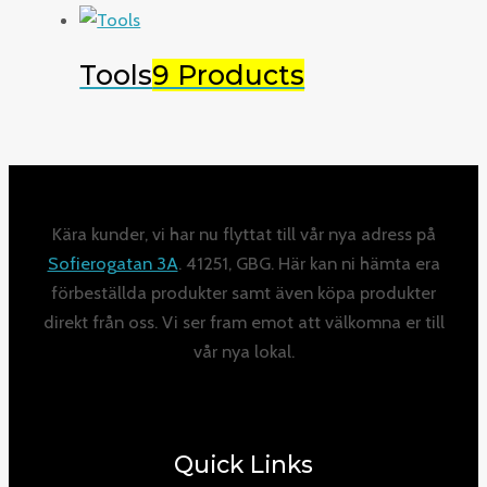
Tools
9 Products
Kära kunder, vi har nu flyttat till vår nya adress på
Sofierogatan 3A
. 41251, GBG. Här kan ni hämta era
förbeställda produkter samt även köpa produkter
direkt från oss. Vi ser fram emot att välkomna er till
vår nya lokal.
Quick Links