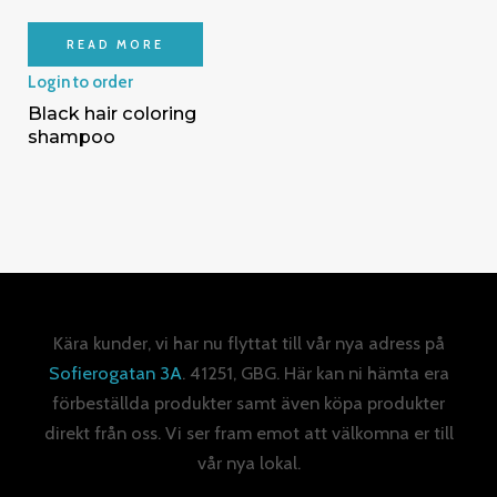
READ MORE
Login to order
Black hair coloring
shampoo
Kära kunder, vi har nu flyttat till vår nya adress på
Sofierogatan 3A
. 41251, GBG. Här kan ni hämta era
förbeställda produkter samt även köpa produkter
direkt från oss. Vi ser fram emot att välkomna er till
vår nya lokal.