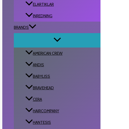
ELARTIKLAR
INREDNING
BRANDS
AMERICAN CREW
ANDIS
BABYLISS
BRAVEHEAD
CERA
HAIRCOMPANY
HANTESIS