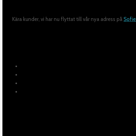
Kära kunder, vi har nu flyttat till vår nya adress på
Sofie