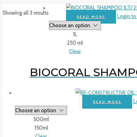
Showing all 3 results
Login to
READ MORE
1L
250 ml
Clear
BIOCORAL SHAMPO
L
READ MORE
500ml
150ml
Clear