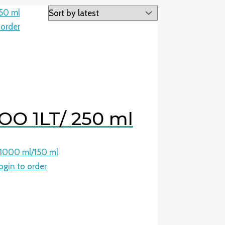
 order
O 1LT/ 250 ml
ogin to order