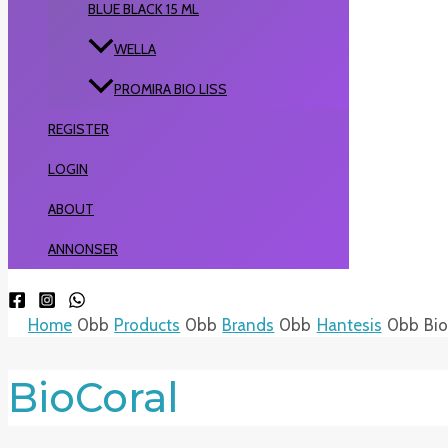
BLUE BLACK 15 ML
WELLA
PROMIRA BIO LISS
REGISTER
LOGIN
ABOUT
ANNONSER
Home
Products
Brands
Hantesis
Bio
BioCoral