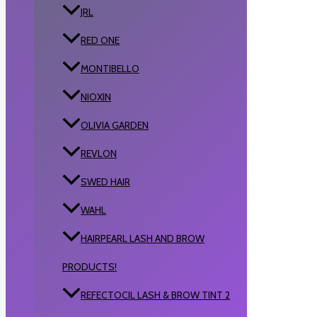
JRL
RED ONE
MONTIBELLO
NIOXIN
OLIVIA GARDEN
REVLON
SWED HAIR
WAHL
HAIRPEARL LASH AND BROW
PRODUCTS!
REFECTOCIL LASH & BROW TINT 2