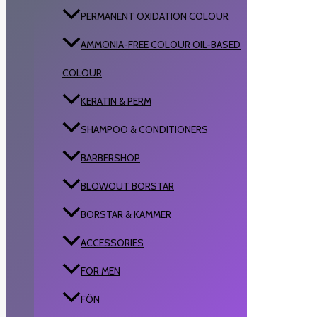
PERMANENT OXIDATION COLOUR
AMMONIA-FREE COLOUR OIL-BASED
COLOUR
KERATIN & PERM
SHAMPOO & CONDITIONERS
BARBERSHOP
BLOWOUT BORSTAR
BORSTAR & KAMMER
ACCESSORIES
FOR MEN
FÖN