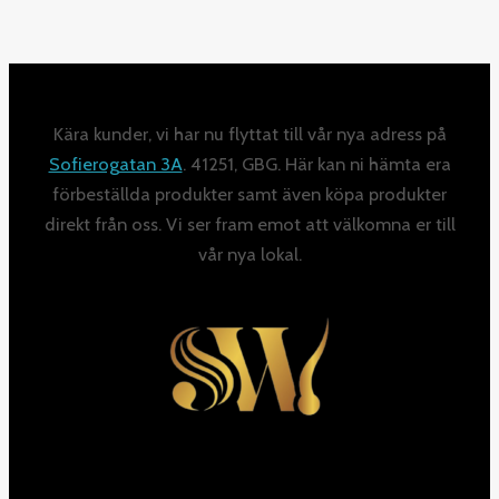
Kära kunder, vi har nu flyttat till vår nya adress på
Sofierogatan 3A
. 41251, GBG. Här kan ni hämta era
förbeställda produkter samt även köpa produkter
direkt från oss. Vi ser fram emot att välkomna er till
vår nya lokal.