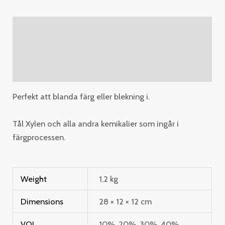
Description
Additional information
Reviews (0)
Perfekt att blanda färg eller blekning i.
Tål Xylen och alla andra kemikalier som ingår i
färgprocessen.
Weight
1,2 kg
Dimensions
28 × 12 × 12 cm
VOL
10%, 20%, 30%, 40%