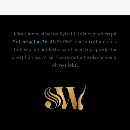
Kära kunder, vi har nu flyttat till vår nya adress på
Sofierogatan 3A
. 41251, GBG. Här kan ni hämta era
förbeställda produkter samt även köpa produkter
direkt från oss. Vi ser fram emot att välkomna er till
vår nya lokal.