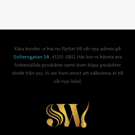
Kära kunder, vi har nu flyttat till vår nya adress på
Sofierogatan 3A
. 41251, GBG. Här kan ni hämta era
förbeställda produkter samt även köpa produkter
direkt från oss. Vi ser fram emot att välkomna er till
vår nya lokal.