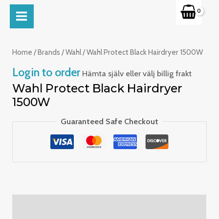
Skip
MAIN
to
MENU
content
Home
/
Brands
/
Wahl
/ Wahl Protect Black Hairdryer 1500W
Login to order
Hämta själv eller välj billig frakt
Wahl Protect Black Hairdryer
1500W
Guaranteed Safe Checkout
Description