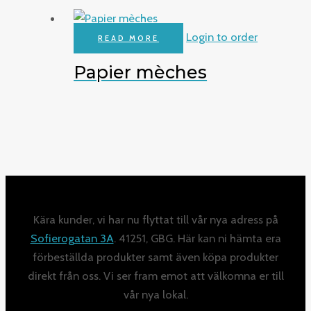
Login to order
READ MORE
Papier mèches
Kära kunder, vi har nu flyttat till vår nya adress på
Sofierogatan 3A
. 41251, GBG. Här kan ni hämta era
förbeställda produkter samt även köpa produkter
direkt från oss. Vi ser fram emot att välkomna er till
vår nya lokal.