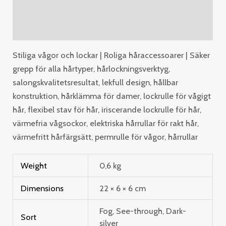
Additional information
Reviews (0)
Stiliga vågor och lockar | Roliga håraccessoarer | Säker
grepp för alla hårtyper, hårlockningsverktyg,
salongskvalitetsresultat, lekfull design, hållbar
konstruktion, hårklämma för damer, lockrulle för vågigt
hår, flexibel stav för hår, iriscerande lockrulle för hår,
värmefria vågsockor, elektriska hårrullar för rakt hår,
värmefritt hårfärgsätt, permrulle för vågor, hårrullar
Weight
0,6 kg
Dimensions
22 × 6 × 6 cm
Fog, See-through, Dark-
Sort
silver