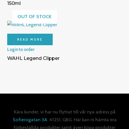
150ml
OUT OF STOCK
READ MORE
Login to order
WAHL Legend Clipper
Kära kunder, vi har nu flyttat till vår nya adress på
Sofierogatan 3A
. 41251, GBG. Här kan ni hämta era
förbeställda produkter samt även köpa produkter