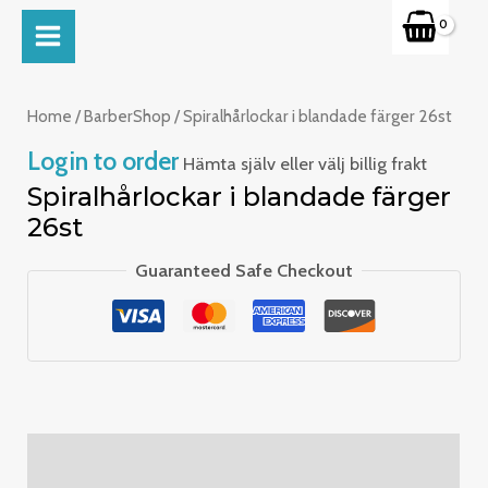
Skip
MAIN
to
MENU
content
Home
/
BarberShop
/ Spiralhårlockar i blandade färger 26st
Login to order
Hämta själv eller välj billig frakt
Spiralhårlockar i blandade färger
26st
Guaranteed Safe Checkout
Description