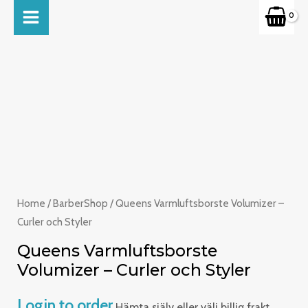
Skip
MAIN
to
MENU
content
Home
/
BarberShop
/ Queens Varmluftsborste Volumizer –
Curler och Styler
Queens Varmluftsborste
Volumizer – Curler och Styler
Login to order
Hämta själv eller välj billig frakt