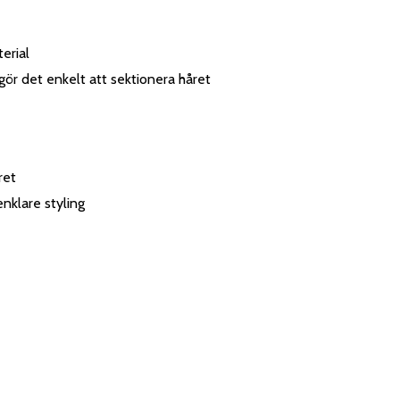
erial
ör det enkelt att sektionera håret
ret
nklare styling