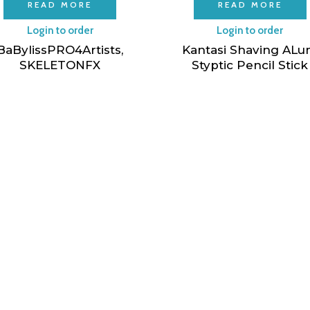
READ MORE
READ MORE
Login to order
Login to order
BaBylissPRO4Artists,
Kantasi Shaving AL
SKELETONFX
Styptic Pencil Stick