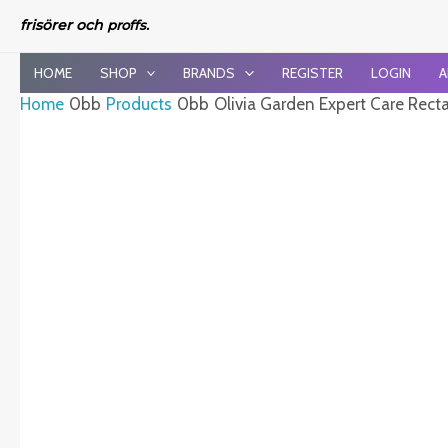
Skip
frisörer och
proffs.
to
content
HOME
SHOP
BRANDS
REGISTER
LOGIN
A
Home
Products
Olivia Garden Expert Care Rect