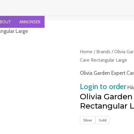
BOUT
ANNONSER
angular Large
Olivia
Home
/
Brands
/
Olivia Ga
Garden
Care Rectangular Large
Expert
Olivia Garden Expert Ca
Care
Login to order
Rectangular
Häm
Large
Olivia Garden
quantity
Rectangular 
Silver
Gold