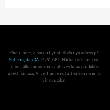
Kära kunder, vi har nu flyttat till vår nya adress på
Sofierogatan 3A
. 41251, GBG. Här kan ni hämta era
förbeställda produkter samt även köpa produkter
direkt från oss. Vi ser fram emot att välkomna er till
vår nya lokal.