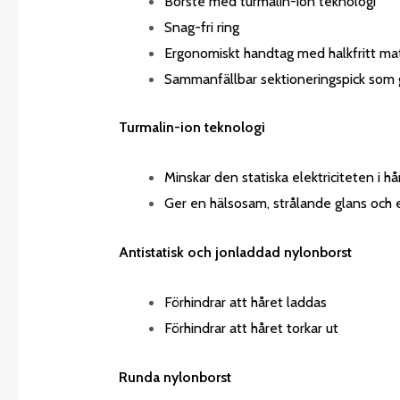
Borste med turmalin-ion teknologi
Snag-fri ring
Ergonomiskt handtag med halkfritt mat
Sammanfällbar sektioneringspick som g
Turmalin-ion teknologi
Minskar den statiska elektriciteten i hå
Ger en hälsosam, strålande glans och e
Antistatisk och jonladdad nylonborst
Förhindrar att håret laddas
Förhindrar att håret torkar ut
Runda nylonborst