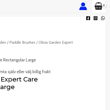
rden
/
Paddle Brushes
/ Olivia Garden Expert
re Rectangular Large
ta själv eller välj billig frakt
 Expert Care
Large