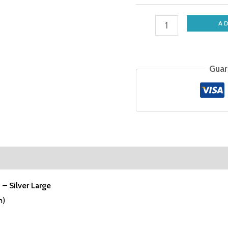
A
Guar
eviews (0)
 – Silver Large
h)