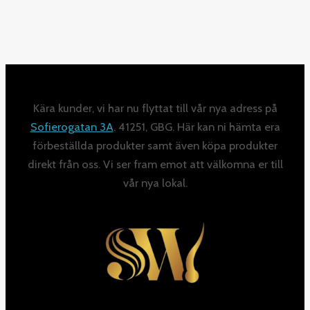
Kära kunder, vi har nu flyttat till vår nya adress på
Sofierogatan 3A
. 41251, GBG. Här kan ni hämta era
förbeställda produkter samt även köpa produkter
direkt från oss. Vi ser fram emot att välkomna er till
vår nya lokal.