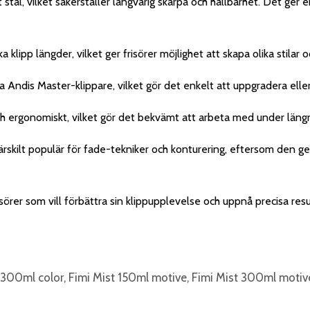
itt stål, vilket säkerställer långvarig skärpa och hållbarhet. Det ger 
ka klipp längder, vilket ger frisörer möjlighet att skapa olika stilar
a Andis Master-klippare, vilket gör det enkelt att uppgradera eller
 och ergonomiskt, vilket gör det bekvämt att arbeta med under läng
ärskilt populär för fade-tekniker och konturering, eftersom den ge
sörer som vill förbättra sin klippupplevelse och uppnå precisa resu
t 300ml color, Fimi Mist 150ml motive, Fimi Mist 300ml motiv