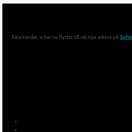
Kära kunder, vi har nu flyttat till vår nya adress på
Sofie