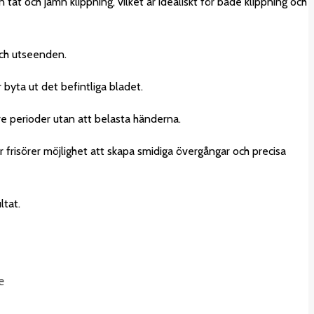
en tät och jämn klippning, vilket är idealiskt för både klippning och
 och utseenden.
 byta ut det befintliga bladet.
re perioder utan att belasta händerna.
r frisörer möjlighet att skapa smidiga övergångar och precisa
ltat.
e