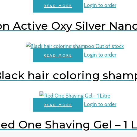
Login to order
READ MORE
n Active Oxy Silver Nan
Out of stock
Login to order
READ MORE
lack hair coloring sha
Login to order
READ MORE
ed One Shaving Gel – 1 L