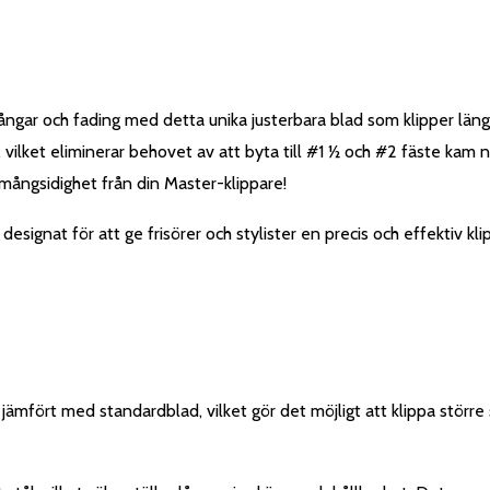
ångar och fading med detta unika justerbara blad som klipper läng
2, vilket eliminerar behovet av att byta till #1 ½ och #2 fäste kam
r mångsidighet från din Master-klippare!
, designat för att ge frisörer och stylister en precis och effektiv 
ämfört med standardblad, vilket gör det möjligt att klippa större 