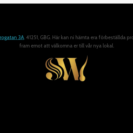
rogatan 3A
. 41251, GBG. Här kan ni hämta era förbeställda pr
fram emot att välkomna er till vår nya lokal.