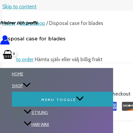
Skip to content
frisörer och
Home
/
BarberShop
/ Disposal case for blades
proffs.
Disposal case for blades
Login to order
Hämta själv eller välj billig frakt
HOME
Disposal case for blades
SHOP
Guaranteed Safe Checkout
MENU TOGGLE
STYLING
HAIR WAX