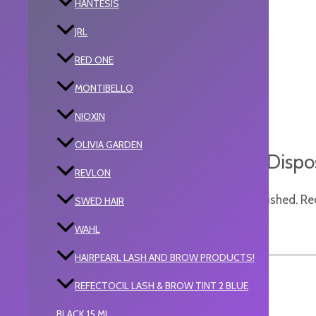
HANTESIS
Reviews
JRL
RED ONE
There are no reviews yet.
MONTIBELLO
NIOXIN
OLIVIA GARDEN
Be the first to review “Dispo
REVLON
Your email address will not be published.
Re
SWED HAIR
WAHL
Your rating
*
HAIRPEARL LASH AND BROW PRODUCTS!
REFECTOCIL LASH & BROW TINT 2 BLUE
BLACK 15 ML