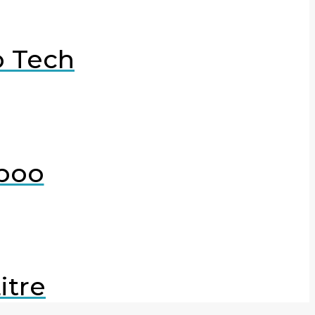
o Tech
mpoo
itre