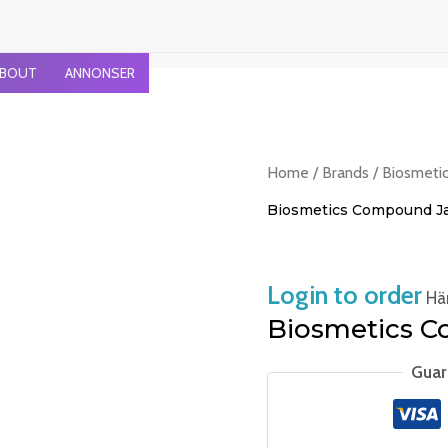
BOUT
ANNONSER
Home
/
Brands
/
Biosmeti
Biosmetics Compound J
Login to order
Häm
Biosmetics C
Guar