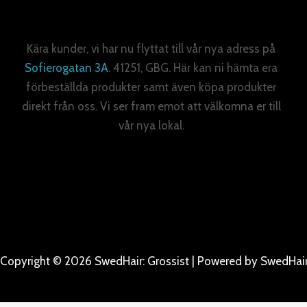
Kära kunder, vi har nu flyttat till vår nya adress på
Sofierogatan 3A
. 41251, GBG. Här kan ni hämta era
förbeställda produkter samt även köpa produkter
direkt från oss. Vi ser fram emot att välkomna er till
vår nya lokal.
Copyright © 2026 SwedHair: Grossist | Powered by SwedHair