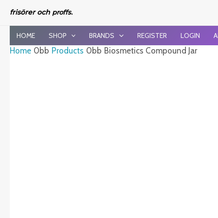
Skip
frisörer och
proffs.
to
content
HOME
SHOP
BRANDS
REGISTER
LOGIN
A
Home
Products
Biosmetics Compound Jar