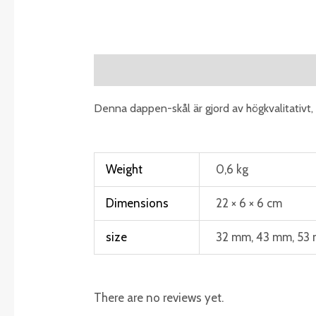
Description
Additional information
R
Denna dappen-skål är gjord av högkvalitativt, 
Weight
0,6 kg
Dimensions
22 × 6 × 6 cm
size
32 mm, 43 mm, 53
There are no reviews yet.