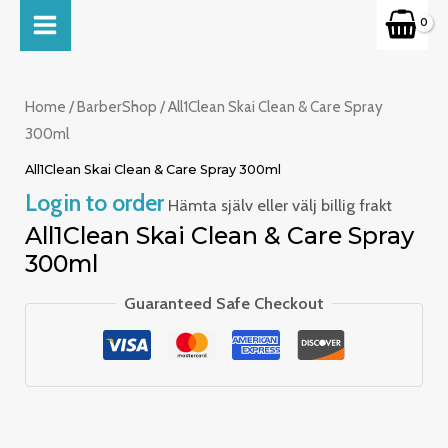
Skip
MAIN
to
MENU
content
Home
/
BarberShop
/ All1Clean Skai Clean & Care Spray
300ml
All1Clean Skai Clean & Care Spray 300ml
Login to order
Hämta själv eller välj billig frakt
All1Clean Skai Clean & Care Spray
300ml
Guaranteed Safe Checkout