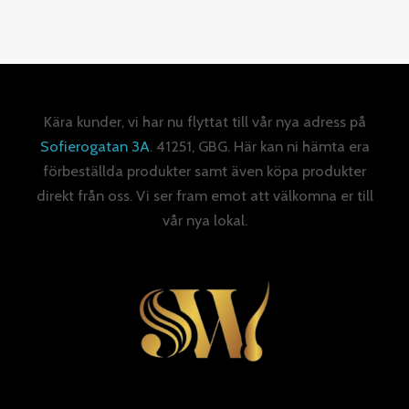
Kära kunder, vi har nu flyttat till vår nya adress på
Sofierogatan 3A
. 41251, GBG. Här kan ni hämta era
förbeställda produkter samt även köpa produkter
direkt från oss. Vi ser fram emot att välkomna er till
vår nya lokal.