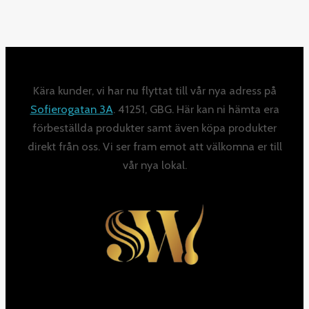
Kära kunder, vi har nu flyttat till vår nya adress på
Sofierogatan 3A
. 41251, GBG. Här kan ni hämta era
förbeställda produkter samt även köpa produkter
direkt från oss. Vi ser fram emot att välkomna er till
vår nya lokal.