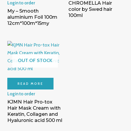
CHROMELLA Hair
Login to order
color by Swed hair
My – Smooth
100ml
aluminium Foil 100m
12cm*100m*15my
OUT OF STOCK
READ MORE
Login to order
KJMN Hair Pro-tox
Hair Mask Cream with
Keratin, Collagen and
Hyaluronic acid 500 ml