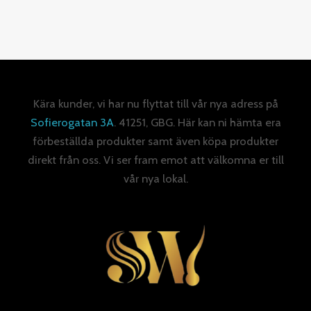
Kära kunder, vi har nu flyttat till vår nya adress på
Sofierogatan 3A
. 41251, GBG. Här kan ni hämta era
förbeställda produkter samt även köpa produkter
direkt från oss. Vi ser fram emot att välkomna er till
vår nya lokal.