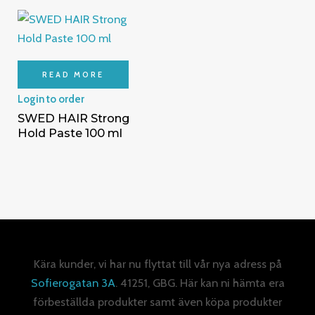
READ MORE
Login to order
SWED HAIR Strong
Hold Paste 100 ml
Kära kunder, vi har nu flyttat till vår nya adress på
Sofierogatan 3A
. 41251, GBG. Här kan ni hämta era
förbeställda produkter samt även köpa produkter