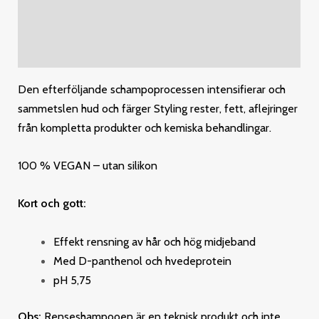
Additional information
Reviews (0)
Den efterföljande schampoprocessen intensifierar och
sammetslen hud och färger
Styling rester, fett, aflejringer
från kompletta produkter och kemiska behandlingar.
100 % VEGAN – utan silikon
Kort och gott:
Effekt rensning av hår och hög midjeband
Med D-panthenol och hvedeprotein
pH 5,75
Obs:
Renseshampooen är en teknisk produkt och inte