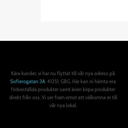
Kära kunder, vi har nu flyttat till vår nya adress på
Sofierogatan 3A
. 41251, GBG. Här kan ni hämta era
förbeställda produkter samt även köpa produkter
direkt från oss. Vi ser fram emot att välkomna er till
vår nya lokal.