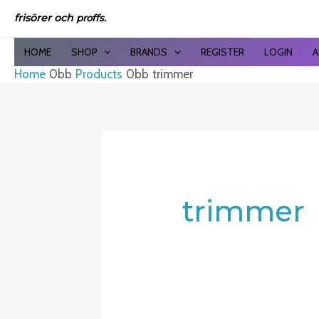
Skip
frisörer och
proffs.
to
content
HOME
SHOP
BRANDS
REGISTER
LOGIN
A
Home
Products
trimmer
trimmer