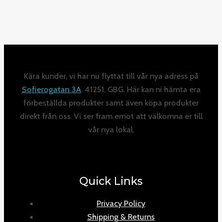
Kära kunder, vi har nu flyttat till vår nya adress på
Sofierogatan 3A
. 41251, GBG. Här kan ni hämta era
förbeställda produkter samt även köpa produkter
direkt från oss. Vi ser fram emot att välkomna er till
vår nya lokal.
Quick Links
Privacy Policy
Shipping & Returns