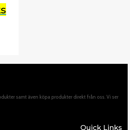
ts
odukter samt även köpa produkter direkt från oss. Vi ser
Quick Links