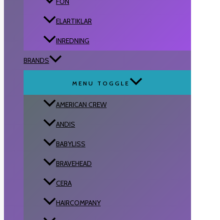
FÖN
ELARTIKLAR
INREDNING
BRANDS
MENU TOGGLE
AMERICAN CREW
ANDIS
BABYLISS
BRAVEHEAD
CERA
HAIRCOMPANY