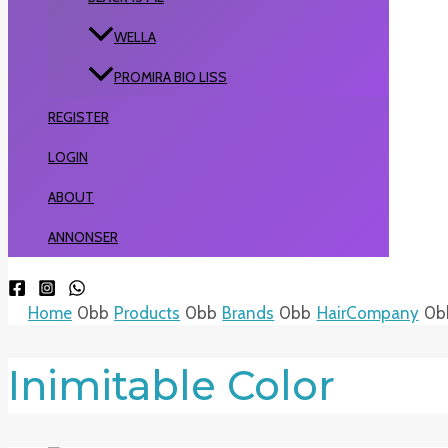
WELLA
PROMIRA BIO LISS
REGISTER
LOGIN
ABOUT
ANNONSER
Home
Products
Brands
HairCompany
Inimitable Color