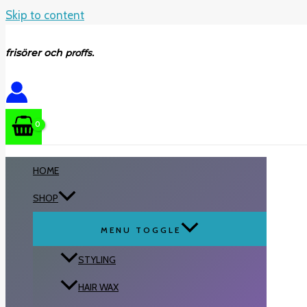
Skip to content
frisörer och
proffs.
HOME
SHOP
MENU TOGGLE
STYLING
HAIR WAX