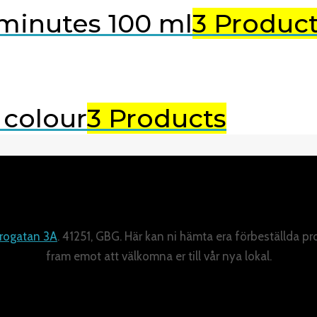
minutes 100 ml
3 Produc
 colour
3 Products
rogatan 3A
. 41251, GBG. Här kan ni hämta era förbeställda pr
fram emot att välkomna er till vår nya lokal.