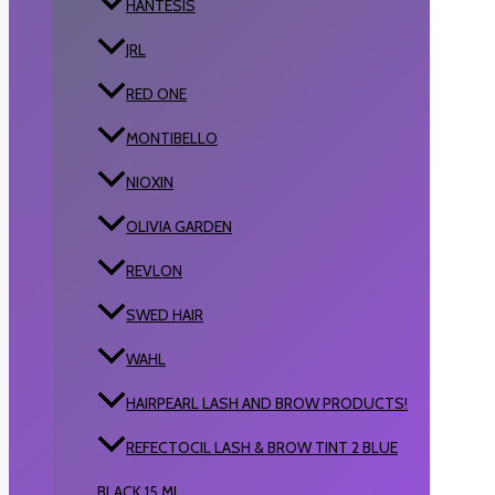
HANTESIS
JRL
RED ONE
MONTIBELLO
NIOXIN
OLIVIA GARDEN
REVLON
SWED HAIR
WAHL
HAIRPEARL LASH AND BROW PRODUCTS!
REFECTOCIL LASH & BROW TINT 2 BLUE
BLACK 15 ML