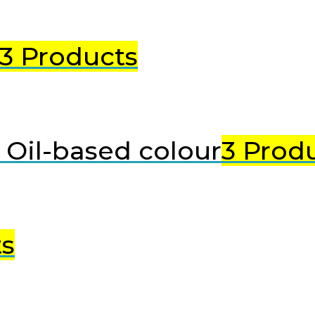
3 Products
Oil-based colour
3 Prod
ts