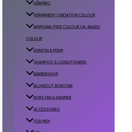
HÅRFÄRG
PERMANENT OXIDATION COLOUR
AMMONIA-FREE COLOUR OIL-BASED
COLOUR
KERATIN & PERM
SHAMPOO & CONDITIONERS
BARBERSHOP
BLOWOUT BORSTAR
BORSTAR & KAMMER
ACCESSORIES
FOR MEN