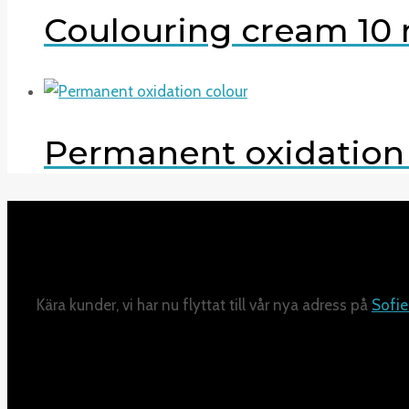
Coulouring cream 10 
Permanent oxidation
Kära kunder, vi har nu flyttat till vår nya adress på
Sofie