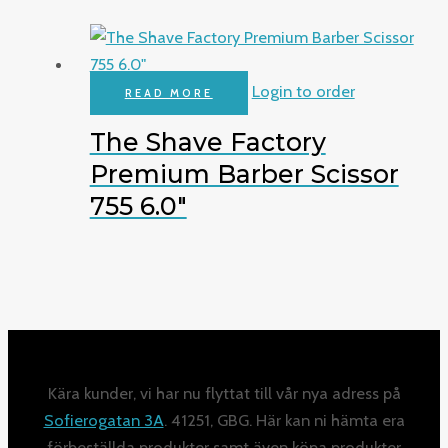
Login to order
READ MORE
The Shave Factory
Premium Barber Scissor
755 6.0″
Kära kunder, vi har nu flyttat till vår nya adress på
Sofierogatan 3A
. 41251, GBG. Här kan ni hämta era
förbeställda produkter samt även köpa produkter