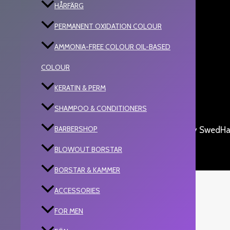
HÅRFÄRG
PERMANENT OXIDATION COLOUR
AMMONIA-FREE COLOUR OIL-BASED
COLOUR
KERATIN & PERM
SHAMPOO & CONDITIONERS
BARBERSHOP
Copyright © 2026 SwedHair: Grossist | Powered by SwedHai
BLOWOUT BORSTAR
BORSTAR & KAMMER
ACCESSORIES
FOR MEN