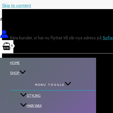
Skip to content
frisörer och
proffs.
Kära kunder, vi har nu flyttat till vår nya adress på
Sofie
HOME
SHOP
MENU TOGGLE
STYLING
HAIR WAX