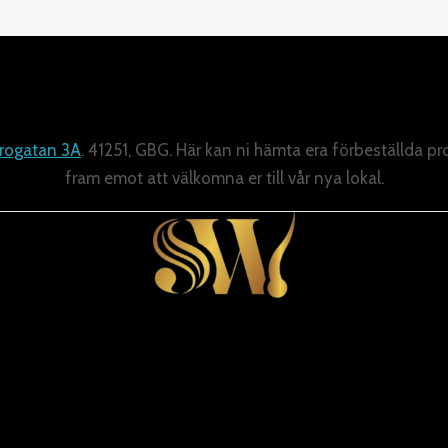
rogatan 3A
. 41251, GBG. Här kan ni hämta era förbeställda pr
fram emot att välkomna er till vår nya lokal.